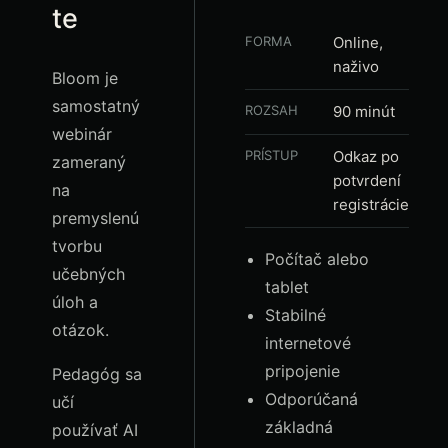
te
FORMA
Online,
naživo
Bloom je
samostatný
ROZSAH
90 minút
webinár
PRÍSTUP
Odkaz po
zameraný
potvrdení
na
registrácie
premyslenú
tvorbu
Počítač alebo
učebných
tablet
úloh a
Stabilné
otázok.
internetové
pripojenie
Pedagóg sa
Odporúčaná
učí
základná
používať AI