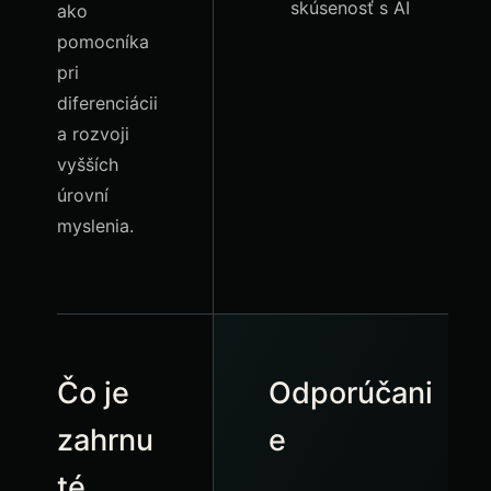
skúsenosť s AI
ako
pomocníka
pri
diferenciácii
a rozvoji
vyšších
úrovní
myslenia.
Čo je
Odporúčani
zahrnu
e
té