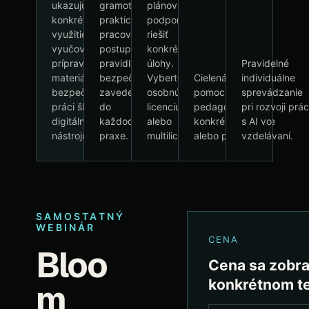
ukazujú
gramotnosť,
plánovať
konkrétne
praktické
podporu a
využitie AI vo
pracovné
riešiť
vyučovaní,
postupy a
konkrétne
príprave
pravidlá
úlohy.
Pravidelné
materiálov a
bezpečného
Vyberte
Cielená odborná
individuálne
bezpečnej
zavedenia
osobnú
pomoc
sprevádzanie
práci školy s
do
licenciu
pedagógovi pri
pri rozvoji prá
digitálnymi
každodennej
alebo
konkrétnej otázke
s AI vo
nástrojmi.
praxe.
multilicenciu.
alebo probléme.
vzdelávaní.
SAMOSTATNÝ
WEBINÁR
CENA
Bloo
Cena sa zobraz
konkrétnom t
m