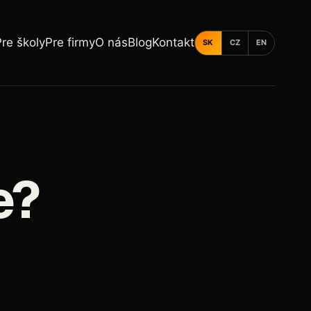
Pre školy
Pre firmy
O nás
Blog
Kontakt
SK
CZ
EN
e?