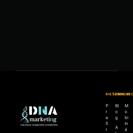
RIEŠENIA
ZDROJE
INF
P
Bl
M
r
o
o
e
g
bi
fi
ln
A
r
á