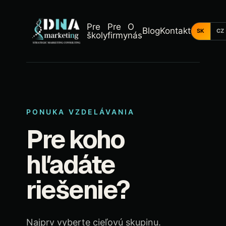
Pre
Pre
O
Blog
Kontakt
SK
CZ
školy
firmy
nás
PONUKA VZDELÁVANIA
Pre koho
hľadáte
riešenie?
Najprv vyberte cieľovú skupinu.