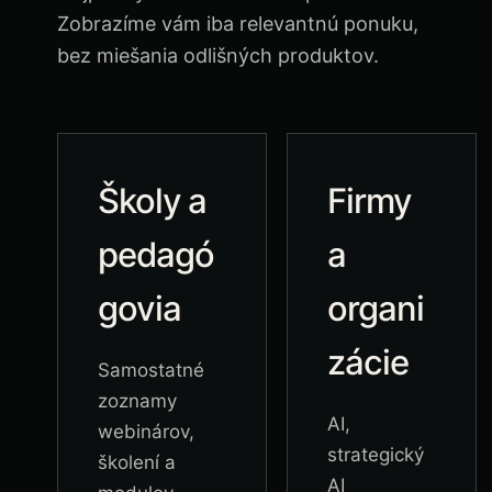
Zobrazíme vám iba relevantnú ponuku,
bez miešania odlišných produktov.
Školy a
Firmy
pedagó
a
govia
organi
zácie
Samostatné
zoznamy
AI,
webinárov,
strategický
školení a
AI