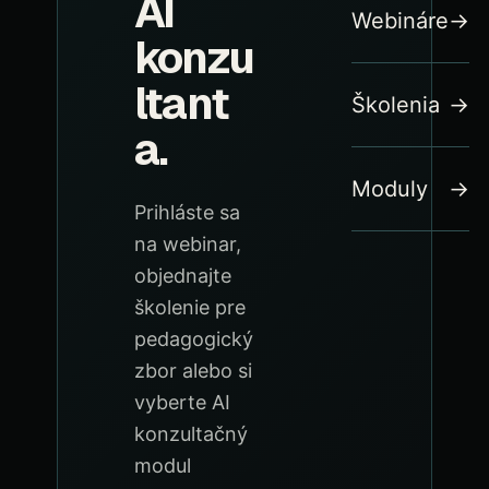
AI
Webináre
→
konzu
ltant
Školenia
→
a.
Moduly
→
Prihláste sa
na webinar,
objednajte
školenie pre
pedagogický
zbor alebo si
vyberte AI
konzultačný
modul