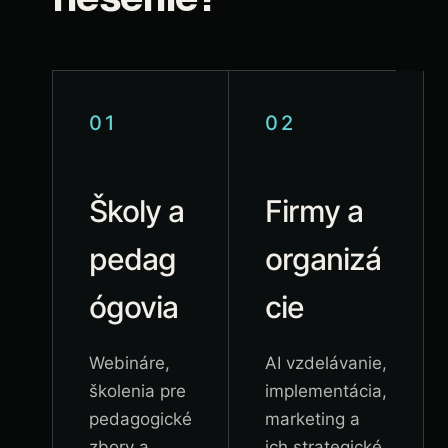
01
02
Školy a
Firmy a
pedag
organizá
ógovia
cie
Webináre,
AI vzdelávanie,
školenia pre
implementácia,
pedagogické
marketing a
zbory a
ich strategické