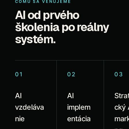
ČOMU SA VENUJEME
AI od prvého
školenia po reálny
systém.
01
02
03
AI
AI
Stra
vzdeláva
implem
cký 
nie
entácia
mark