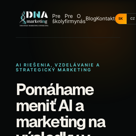
Pre
Pre
O
Blog
Kontakt
SK
CZ
školy
firmy
nás
AI RIEŠENIA, VZDELÁVANIE A
STRATEGICKÝ MARKETING
Pomáhame
meniť AI a
marketing na