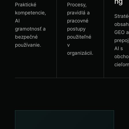
ng
Praktické
Procesy,
kompetencie,
pravidlá a
Straté
AI
pracovné
obsah,
gramotnosť a
postupy
GEO a
bezpečné
použiteľné
prepoj
používanie.
v
AI s
organizácii.
obch
cieľom