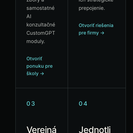
samostatné
prepojenie.
AI
konzultačné
Otvoriť riešenia
pre firmy
→
CustomGPT
moduly.
Otvoriť
ponuku pre
školy
→
03
04
Verejná
Jednotli