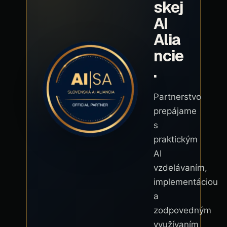
skej
AI
Alia
ncie
.
Partnerstvo
prepájame
s
praktickým
AI
vzdelávaním,
implementáciou
a
zodpovedným
využívaním