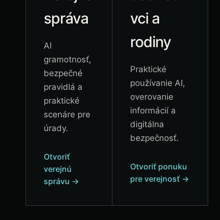
správa
vci a
rodiny
AI
gramotnosť,
Praktické
bezpečné
používanie AI,
pravidlá a
overovanie
praktické
informácií a
scenáre pre
digitálna
úrady.
bezpečnosť.
Otvoriť
Otvoriť ponuku
verejnú
pre verejnosť
→
správu
→