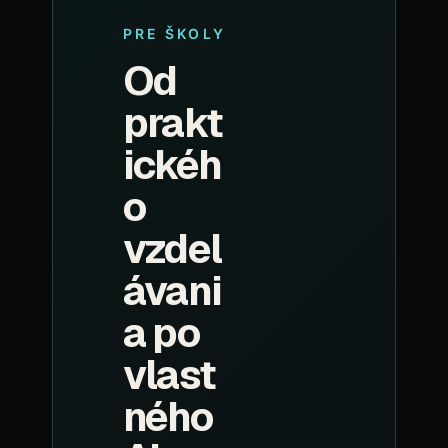
PRE ŠKOLY
Od
prakt
ickéh
o
vzdel
ávani
a po
vlast
ného