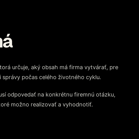
ná
orá určuje, aký obsah má firma vytvárať, pre
i správy počas celého životného cyklu.
musí odpovedať na konkrétnu firemnú otázku,
ktoré možno realizovať a vyhodnotiť.