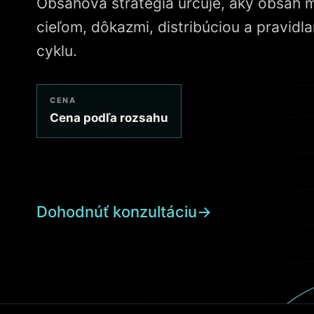
Obsahová stratégia určuje, aký obsah m
cieľom, dôkazmi, distribúciou a pravid
cyklu.
CENA
Cena podľa rozsahu
Dohodnúť konzultáciu
→