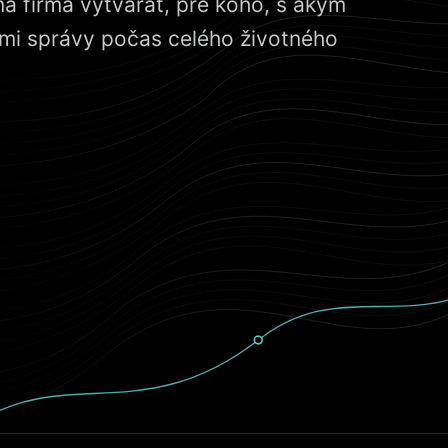
á firma vytvárať, pre koho, s akým
lami správy počas celého životného