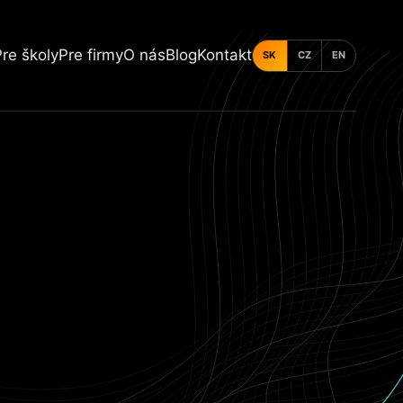
Pre školy
Pre firmy
O nás
Blog
Kontakt
SK
CZ
EN