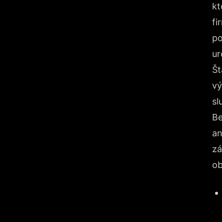
kt
fi
po
ur
Št
vý
sl
Be
an
zá
ob