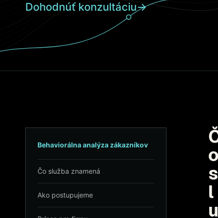
Dohodnúť konzultáciu
→
Behaviorálna analýza zákazníkov
s
Čo služba znamená
l
Ako postupujeme
u