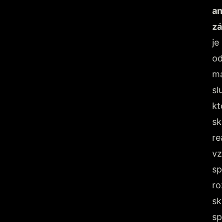
an
zá
je
o
ma
sl
kt
s
re
vz
sp
ro
sk
sp