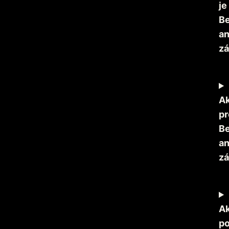
je
Be
an
zá
A
pr
Be
an
zá
A
po