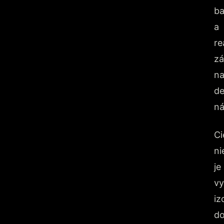
ba
a
re
zá
na
de
ná
Ci
ni
je
vy
iz
d