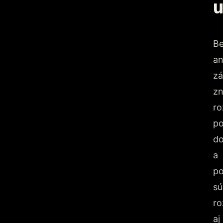
u
Be
an
zá
zn
ro
po
d
a
p
sú
ro
aj