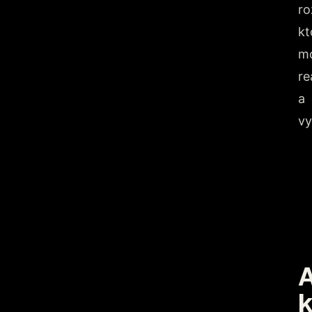
ro
kt
m
re
a
vy