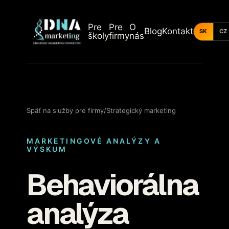
Pre
Pre
O
Blog
Kontakt
SK
CZ
školy
firmy
nás
Späť na služby pre firmy
/
Strategický marketing
MARKETINGOVÉ ANALÝZY A
VÝSKUM
Behaviorálna
analýza