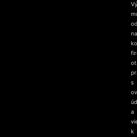
Vý
mu
o
n
ko
fi
ot
pr
s
ov
úd
a
vi
k