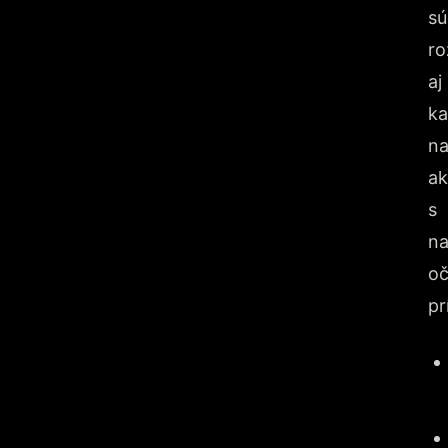
sú
ro
aj
ka
n
ak
s
na
o
pr