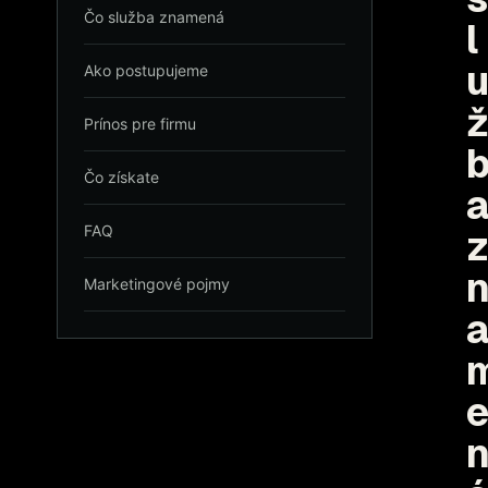
Čo služba znamená
l
u
Ako postupujeme
ž
Prínos pre firmu
Čo získate
a
FAQ
z
Marketingové pojmy
a
e