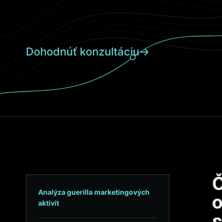
Dohodnúť konzultáciu
→
Analýza guerilla marketingových
aktivít
s