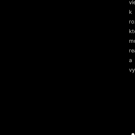
vi
k
ro
kt
m
re
a
vy