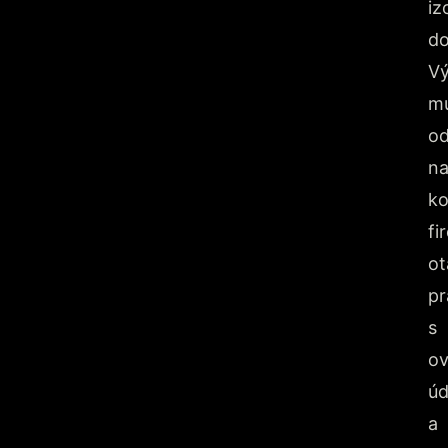
iz
d
Vý
mu
o
n
ko
fi
ot
pr
s
ov
úd
a