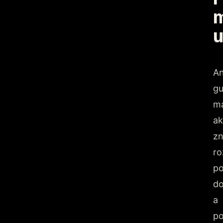
u
An
gu
ma
ak
zn
ro
po
d
a
p