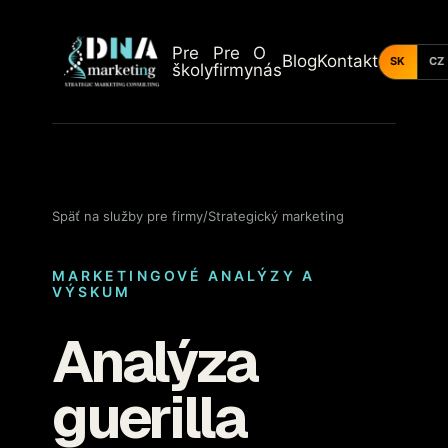
Pre
Pre
O
Blog
Kontakt
SK
CZ
školy
firmy
nás
Späť na služby pre firmy
/
Strategický marketing
MARKETINGOVÉ ANALÝZY A
VÝSKUM
Analýza
guerilla