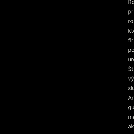
R
pr
ro
kt
fi
po
ur
Št
vý
sl
An
gu
ma
ak