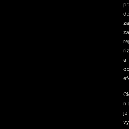
po
do
za
za
re
ri
a
o
ef
Ci
ni
je
vy