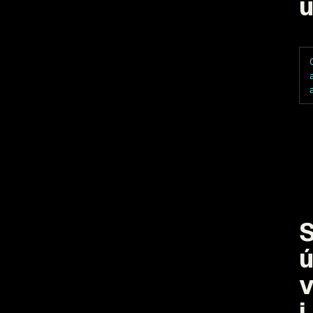
u
ú
i