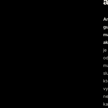
á
An
gu
m
ak
je
o
ma
sl
kt
vy
n
k